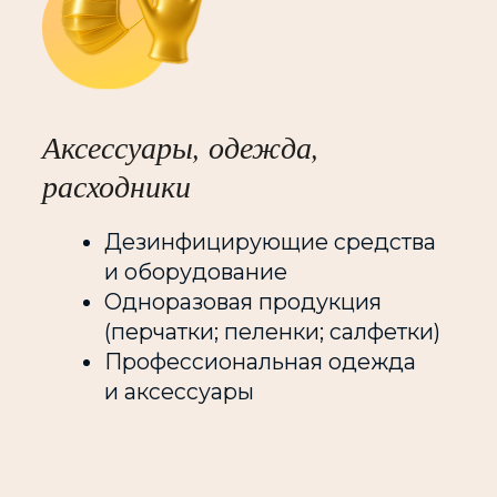
хирургов, руководителей клиник
и салонов с медицинской лицензией.
В Prof-club можно обменяться
опытом, узнать тренды и новинки
рынка, договориться о
сотрудничестве, получить доступ на
все мероприятия* и массу других
позитивных эмоций и преимуществ!
Подробнее
Количество мест ограничено