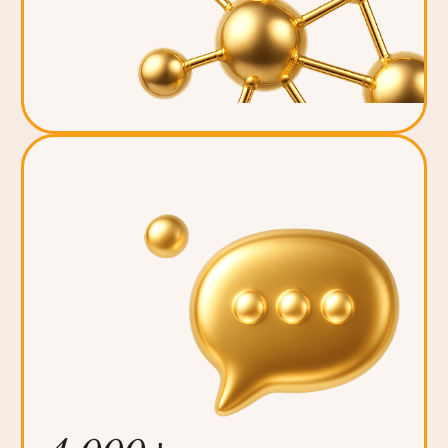
эксклюзивного контента для
профессионалов
Премия
Prof Beauty Star
подтвердите свои лидерские
позиции и познакомьте со своей
продукцией
профессиональную
общественность, приняв участие в
Премии!