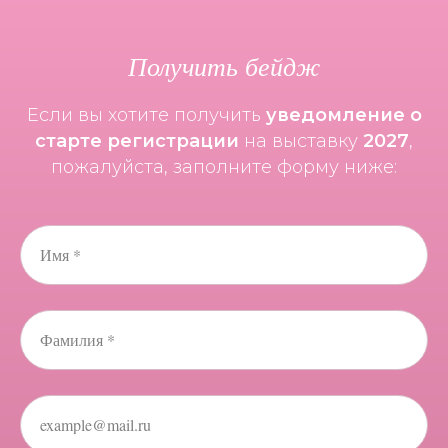
Подать заявку на
участие
Получить бейдж
Если вы хотите получить
уведомление о
старте регистрации
на выставку
2027
,
пожалуйста, заполните форму ниже:
Имя *
Что о нас говорят
94,5%
Фамилия *
Говорят о необходимости ежегодно
посещать выставку
example@mail.ru