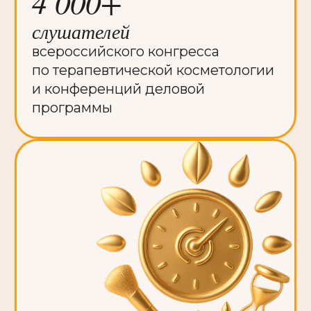
Закрытый клуб
PROF-CLUB
закрытое сообщество
профессионалов:
пластических хирургов, врачей-
косметологов и владельцев
клиник и салонов красоты
Зачем быть на