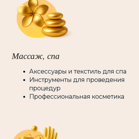
Клуб
Закрытый клуб: Prof-club
Закрытое сообщество
профессионалов индустрии:
дипломированных врачей
косметологов, пластических