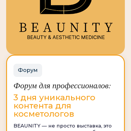
23-24 марта 2027
10:00-18:00
25 марта 2027
10:00-17:00
«Мякинино»
Синяя ветка
Бесплатная парковка c 7:00 до 20:00
Красногорск, Международная, 20
Пересечение МКАД и Волоколамского
шоссе
Москва, Крокус Экспо, Павильон 2,
Зал 11 (этаж 3)