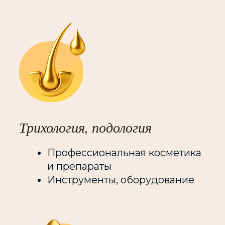
Форум
Форум для профессионалов:
3 дня уникального
контента для
косметологов
BEAUNITY — не просто выставка, это
еще и один из самых масштабных
форумов для профессионалов.
На наших конференциях топ-спикеры
и известные специалисты
обменяются опытом, обсудят все
от теории, методик и протоколов
до развития практики, ведения
бизнеса и укрепления своего бренда!
Перейти к форуму