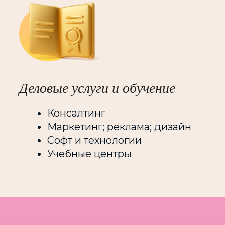
Премия
Премия Prof beauty star
Получите признание индустрии
за значимый вклад в успешную
деятельность на рынке
профессиональной продукции для
косметологии и эстетической
медицины.