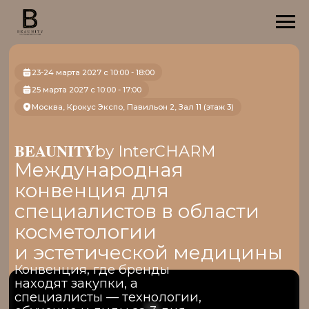
23-24 марта 2027 с 10:00 - 18:00
25 марта 2027 с 10:00 - 17:00
Москва, Крокус Экспо, Павильон 2, Зал 11 (этаж 3)
BEAUNITY
by InterCHARM
Международная
конвенция для
специалистов в области
косметологии
и эстетической медицины
Конвенция, где бренды
находят закупки, а
специалисты — технологии,
обучение и лиды за 3 дня
Забронировать стенд