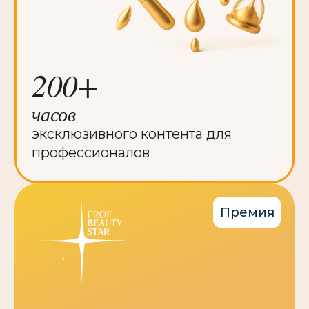
BEAUNITY
Участникам со
Посетителям
СМИ и блогерам
стендом
Возможность в одном месте
увидеть сотни новинок
профессиональной косметики,
препаратов, оборудования
и технологий для салонов красоты
и клиник
Полезные контакты и встречи
с поставщиками и коллегами
по индустрии — ценность личного
общения с каждым днем становится
все выше!
Знания, ноу-хау и практический
опыт внедрения из первых рук – в
рамках деловой программы и
демонстрациях на стендах
Получить бейдж →