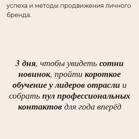
посетителей
профессионалов в сфере
косметологии и эстетической
медицины со всей России
3 дня
, чтобы увидеть
сотни
новинок
, пройти
короткое
обучение у лидеров отрасли
и
собрать
пул профессиональных
250+
контактов
для года вперёд
производителей и
поставщиков
профессиональной косметики,
препаратов и оборудования для