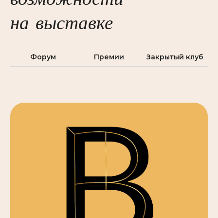
Время и место
проведения