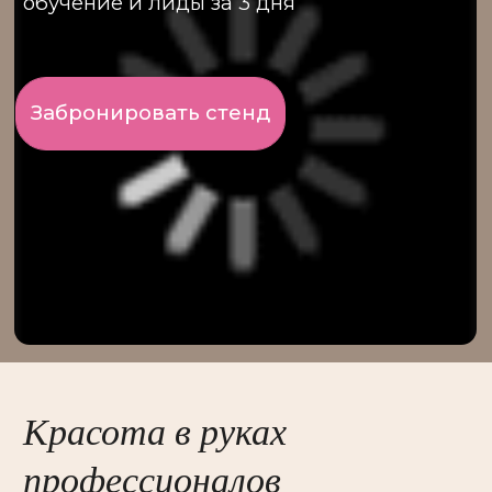
Красота в руках
профессионалов
Конвенция BEAUNITY by InterCHARM
(ранее INTERCHARM Professional)
объединяет сотни поставщиков
профессиональной продукции
с представителями в сфере
косметологии и эстетической
медицины. Здесь представлены
последние достижения и новинки
аппаратных решений, оборудования,
препаратов, профессиональной
косметики, расходников и аксессуаров.