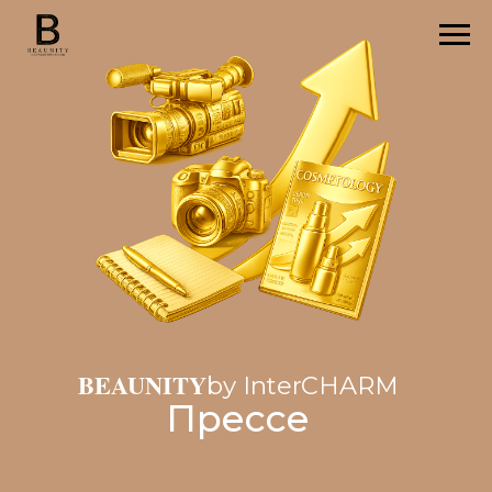
BEAUNITY
by InterCHARM
Прессе