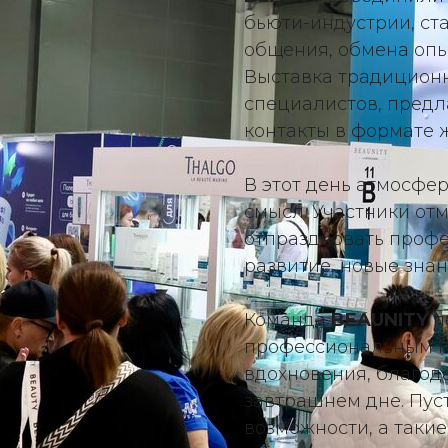
бьюти-индустрии, ст
общения, обмена опы
Выставка традицион
специалистов, предл
контакты в формате 
В этот день атмосфе
смысл. Участники от
отпраздновать проф
развитие, новые знан
Команда
BEAUNITY
п
профессиональным пр
вдохновения, благод
завтрашнем дне. Пус
возможности, а такие