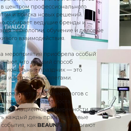
ав центром профессионального
том и поиска новых решений.
но собирает ведущие бренды и
агая технологии, обучение и деловые
живого взаимодействия.
ра мероприятия приобрела особый
мечают, что лучший способ
ессиональный праздник — это
ия и встречи с коллегами.
оздравляет всех косметологов с
аздником, желает роста,
арных пациентов и уверенности в
ть каждый день приносит новые
 события, как
BEAUNITY
, помогают