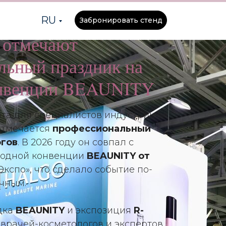
RU
Забронировать стенд
 отмечают
льный праздник на
онвенции BEAUNITY
ата для специалистов индустрии
 отмечается
профессиональный
огов
. В 2026 году он совпал с
родной конвенции
BEAUNITY от
Экспо», что сделало событие по-
чным.
дка
BEAUNITY
и экспозиция
R-
врачей-косметологов и экспертов