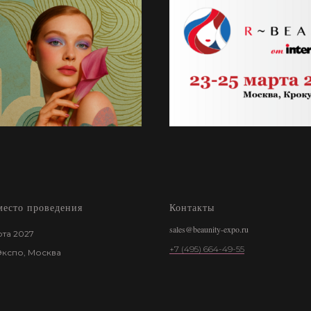
место проведения
Контакты
sales@beaunity-expo.ru
рта 2027
+7 (495) 664-49-55
Экспо, Москва