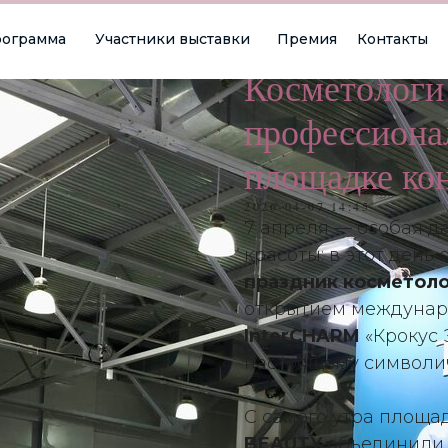
ограмма
Участники выставки
Премия
Контакты
Косметологи
профессиона
площадке к
2026-04-07 14:45
7 апреля — особая д
красоты: в этот день
праздник косметол
открытием междуна
InterCHARM
«Крокус 
настоящему символи
С самого утра площа
BEAUTY
объединили 