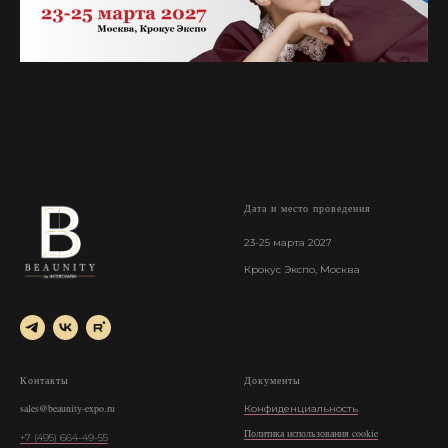
Дата и место проведения
23-25 марта 2027
Крокус Экспо, Москва
Контакты
Документы
sales@beaunity-expo.ru
Конфиденциальность
Политика использования cookie
+7 (495) 664-49-55