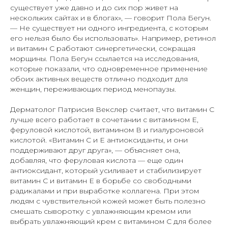
существует уже давно и до сих пор живет на
нескольких сайтах и в блогах», — говорит Пола Бегун.
— Не существует ни одного ингредиента, с которым
его нельзя было бы использовать». Например, ретинол
и витамин С работают синергетически, сокращая
морщины. Пола Бегун ссылается на исследования,
которые показали, что одновременное применение
обоих активных веществ отлично подходит для
женщин, переживающих период менопаузы.
Дерматолог Патрисия Векслер считает, что витамин С
лучше всего работает в сочетании с витамином Е,
феруловой кислотой, витамином В и гиалуроновой
кислотой. «Витамин С и Е антиоксиданты, и они
поддерживают друг друга», — объясняет она,
добавляя, что феруловая кислота — еще один
антиоксидант, который усиливает и стабилизирует
витамин С и витамин Е в борьбе со свободными
радикалами и при выработке коллагена. При этом
людям с чувствительной кожей может быть полезно
смешать сыворотку с увлажняющим кремом или
выбрать увлажняющий крем с витамином С для более