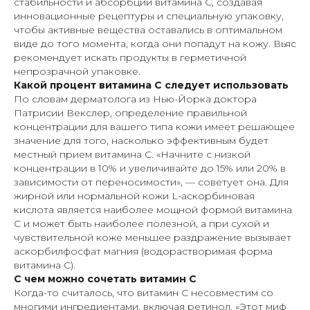
стабильности и абсорбции витамина С, создавая
инновационные рецептуры и специальную упаковку,
чтобы активные вещества оставались в оптимальном
виде до того момента, когда они попадут на кожу. Вьяс
рекомендует искать продукты в герметичной
непрозрачной упаковке.
Какой процент витамина С следует использовать
По словам дерматолога из Нью-Йорка доктора
Патрисии Векслер, определение правильной
концентрации для вашего типа кожи имеет решающее
значение для того, насколько эффективным будет
местный прием витамина С. «Начните с низкой
концентрации в 10% и увеличивайте до 15% или 20% в
зависимости от переносимости», — советует она. Для
жирной или нормальной кожи L-аскорбиновая
кислота является наиболее мощной формой витамина
С и может быть наиболее полезной, а при сухой и
чувствительной коже меньшее раздражение вызывает
аскорбилфосфат магния (водорастворимая форма
витамина С).
С чем можно сочетать витамин С
Когда-то считалось, что витамин С несовместим со
многими ингредиентами, включая ретинол. «Этот миф