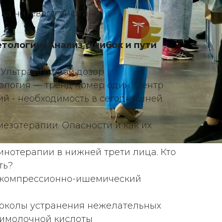
ка нитевого лифтинга
тологии. Анализ ошибок и пути
. Ультразвуковой дозор
ология — тренд номер один. Центр
й - необходимость в сегодняшней
езотерапии. Опасности и как их
нотерапии в нижней трети лица. Кто
ть?
» компрессионно-ишемический
околы устранения нежелательных
лимолочной кислоты