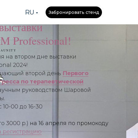
RU
Забронировать стенд
 выставки
Professional!
EAUNITY
ля на втором дне выставки
nal 2024!
ршающий второй день
Первого
гресса по терапевтической
аучным руководством Шаровой
ы.
 10-00 до 16-30
то 3000 р.)
на 16 апреля по промокоду
а регистрацию