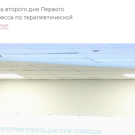
 второго дня Первого
ресса по терапевтической
лке
.