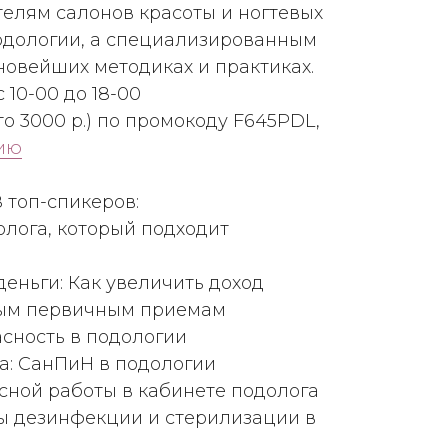
елям салонов красоты и ногтевых
подологии, а специализированным
новейших методиках и практиках.
 10-00 до 18-00
то 3000 р.) по промокоду F645PDL,
цию
 топ-спикеров:
олога, который подходит
еньги: Как увеличить доход
ым первичным приемам
сность в подологии
а: СанПиН в подологии
сной работы в кабинете подолога
ы дезинфекции и стерилизации в