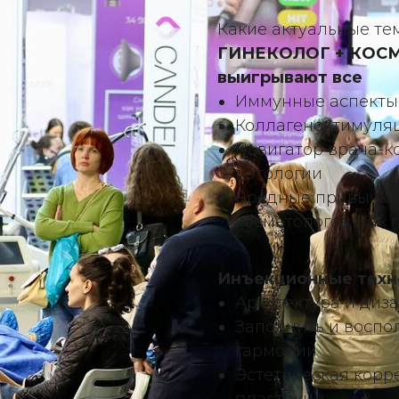
Какие актуальные те
ГИНЕКОЛОГ + КОСМ
выигрывают все
Иммунные аспекты 
Коллагеностимуляц
Навигатор врача-к
патологии
Вредные привычки 
косметологов. Как 
Инъекционные техно
Архитектура и диза
Заполнить и воспо
гармонии
Эстетическая корр