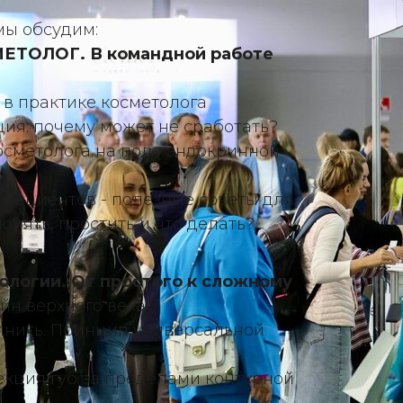
мы обсудим:
ЕТОЛОГ. В командной работе
в практике косметолога
ия: почему может не сработать?
осметолога на поле эндокринной
пациентов - полезные советы для
понять, простить и что делать?
логии. От простого к сложному
йн верхнего века
лнить. Принцип универсальной
екция губ за пределами контурной