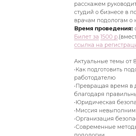
расскажем руководит
студий о бизнесе в 
врачам подологам о 
Время проведения:
с
Билет за
1500 р
.(вмес
ссылка на регистра
Актуальные темы от 8
•Как подготовить под
работодателю
•Превращая время в д
благодаря правильн
•Юридическая безопа
•Миссия невыполним
•Организация безопа
•Современные метод
подологии