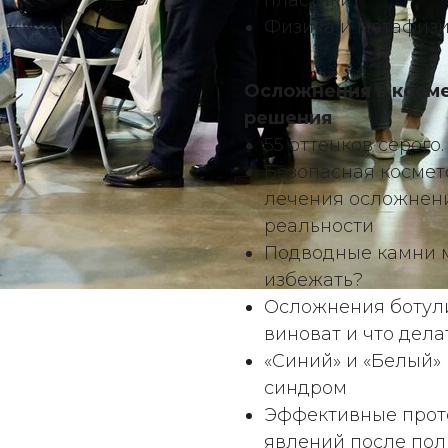
пластики
Физика и метафизи
Осложнения в косме
решения
55 оттенков серого
Безопасная космет
лечения осложнени
реальности
Подводные камни м
избежать?
Осложнения ботули
виноват и что дела
«Синий» и «Белый
синдром
Эффективные прот
явлений после по