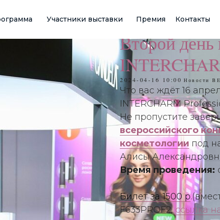
ограмма
Участники выставки
Премия
Контакты
Второй день
INTERCHARM 
2024-04-16 10:00
Новости B
Что вас ждёт 16 апре
INTERCHARM Professio
Не пропустите заве
всероссийского кон
косметологии
под н
Алисы Александровн
Время проведения:
с
Билет за 1500 р
.(вмес
F633PROF2,
ссылка н