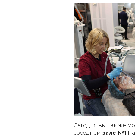
Cегодня вы так же м
соседнем
зале №1
Па