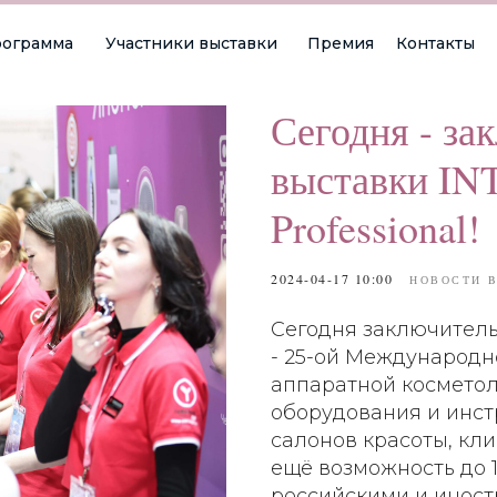
ограмма
Участники выставки
Премия
Контакты
Сегодня - за
выставки 
Professional!
2024-04-17 10:00
НОВОСТИ B
Сегодня заключител
- 25-ой Международн
аппаратной косметол
оборудования и инст
салонов красоты, клин
ещё возможность до 1
российскими и инос