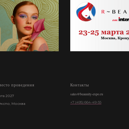
место проведения
Контакты
sales@beaunity-expo.ru
рта 2027
+7 (495) 664-49-55
Экспо, Москва