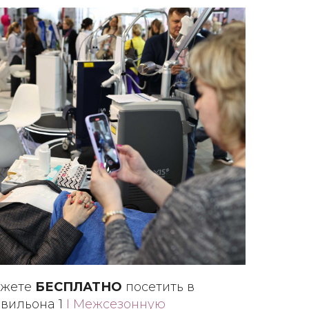
ожете
БЕСПЛАТНО
посетить в
вильона 1
I Межсезонную