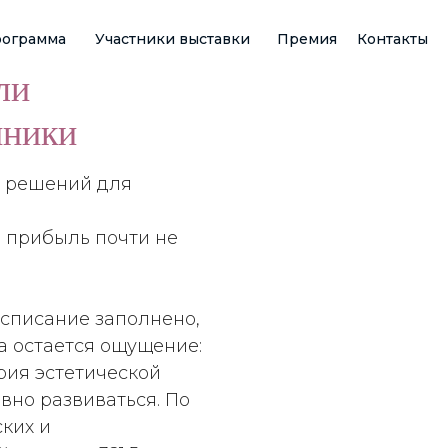
ограмма
Участники выставки
Премия
Контакты
ли
иники
5 решений для
а прибыль почти не
асписание заполнено,
а остается ощущение:
рия эстетической
вно развиваться. По
ских и