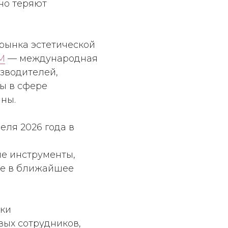
но теряют
рынка эстетической
M
— международная
зводителей,
ы в сфере
ны.
ля 2026 года в
ые инструменты,
же в ближайшее
ики
вых сотрудников,