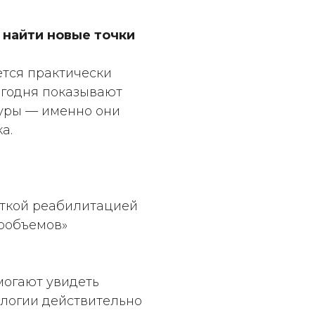
 найти новые точки
тся практически
егодня показывают
уры — именно они
а.
откой реабилитацией
еробъемов»
огают увидеть
нологии действительно