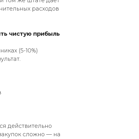
и том же штате даёт
нительных расходов
ить чистую прибыль
иках (5-10%)
ультат.
в
ся действительно
закупок сложно — на