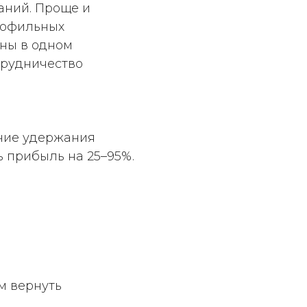
аний. Проще и
рофильных
аны в одном
трудничество
ние удержания
ь прибыль на 25–95%.
м вернуть