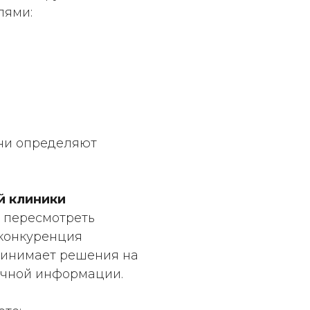
лями:
ни определяют
й клиники
 пересмотреть
 конкуренция
принимает решения на
очной информации.